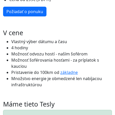
Požiadať o ponuku
V cene
Vlastný výber dátumu a času
4 hodiny
Možnosť odvozu hostí - naším šoférom
Možnosť šoférovania hosťami - za príplatok s
kauciou
Pristavenie do 100km od
základne
Množstvo energie je obmedzené len nabíjacou
infraštruktúrou
Máme tieto Tesly