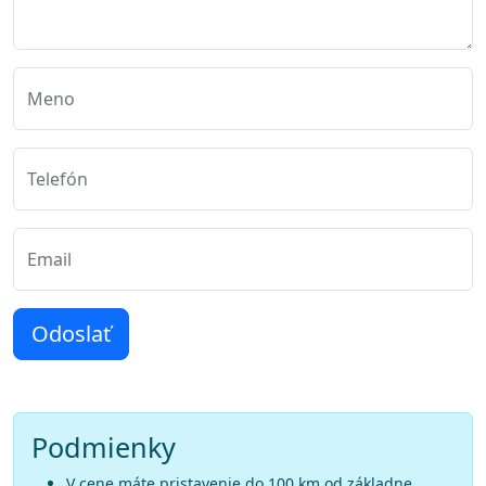
Meno
Telefón
Email
Odoslať
Podmienky
V cene máte pristavenie do 100 km od základne