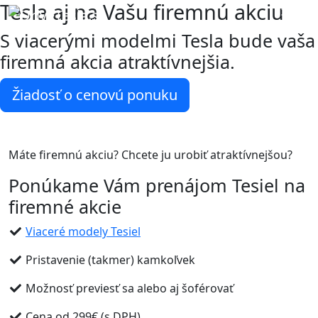
Tesla aj na Vašu firemnú akciu
S viacerými modelmi Tesla bude vaša
firemná akcia atraktívnejšia.
Žiadosť o cenovú ponuku
Máte firemnú akciu? Chcete ju urobiť atraktívnejšou?
Ponúkame Vám prenájom Tesiel na
firemné akcie
Viaceré modely Tesiel
Pristavenie (takmer) kamkoľvek
Možnosť previesť sa alebo aj šoférovať
Cena od 299€ (s DPH)